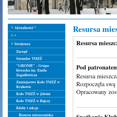
Resursa mie
Aktualności *
*
Resursa mieszc
Struktura
Zarząd
Sztandar TMZŻ
"GRONIE" - Grupa
Pod patronate
literacka im. Emila
Resursa mieszc
Zegadłowicza
Zamiejscowe Koło TMZŻ w
Rozpoczęła swą 
Krakowie
Opracowany zost
Koło TMZŻ w Jeleśni
Koło TMZŻ w Rajczy
Kluby i sekcje
Resursa mieszczańska
Spotkanie Klu