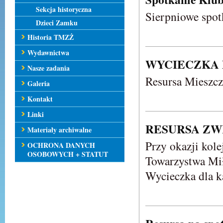
Sekcja historyczna
Sierpniowe spot
Dzieci Zamku
Historia TMZŻ
Wydawnictwa
WYCIECZKA
Nasze zadania
Resursa Mieszcz
Galeria
Kontakt
Linki
RESURSA ZW
Materiały archiwalne
Przy okazji kol
OCHRONA DANYCH
OSOBOWYCH + STATUT
Towarzystwa Mi
Wycieczka dla k