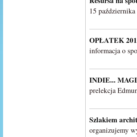
Resursa na spo
15 października 
OPŁATEK 2015
informacja o sp
INDIE... MA
prelekcja Edmun
Szlakiem archi
organizujemy w