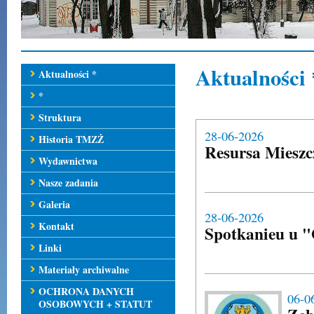
Aktualności 
Aktualności *
*
Struktura
28-06-2026
Historia TMZŻ
Resursa Mieszc
Wydawnictwa
Nasze zadania
Galeria
28-06-2026
Kontakt
Spotkanieu u "
Linki
Materiały archiwalne
OCHRONA DANYCH
06-0
OSOBOWYCH + STATUT