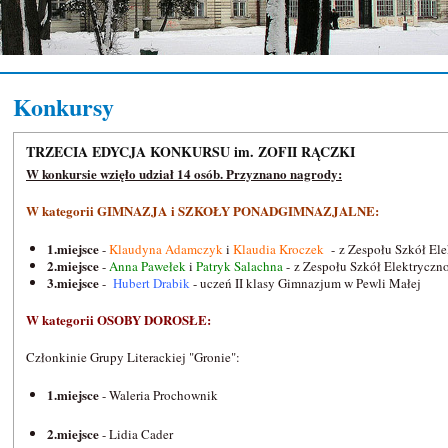
Konkursy
TRZECIA EDYCJA KONKURSU im. ZOFII RĄCZKI
W konkursie wzięło udział 14 osób. Przyznano nagrody:
W kategorii GIMNAZJA i SZKOŁY PONADGIMNAZJALNE:
1.miejsce
-
Klaudyna Adamczyk
i
Klaudia Kroczek
- z Zespołu Szkół El
2.miejsce
-
Anna Pawełek
i
Patryk Salachna
- z Zespołu Szkół Elektrycz
3.miejsce
-
Hubert Drabik
- uczeń II klasy Gimnazjum w Pewli Małej
W kategorii OSOBY DOROSŁE:
Członkinie Grupy Literackiej "Gronie":
1.miejsce
- Waleria Prochownik
2.miejsce
- Lidia Cader