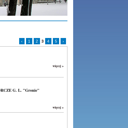
‹
1
2
3
4
5
›
więcej »
ZE G. L. "Gronie"
więcej »