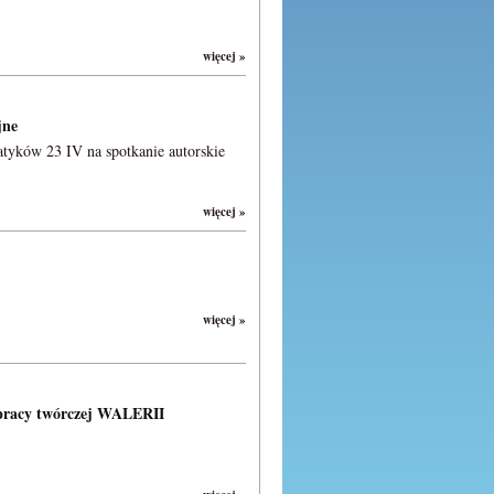
więcej »
jne
atyków 23 IV na spotkanie autorskie
więcej »
więcej »
racy twórczej WALERII