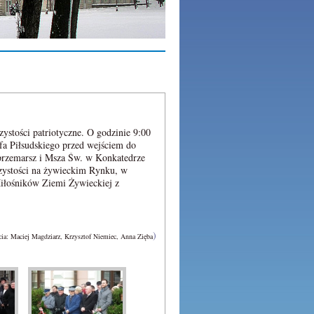
ystości patriotyczne. O godzinie 9:00
efa Piłsudskiego przed wejściem do
przemarsz i Msza Św. w Konkatedrze
ystości na żywieckim Rynku, w
Miłośników Ziemi Żywieckiej z
afrańskim na czele.
)
ia: Maciej Magdziarz, Krzysztof Niemiec, Anna Zięba