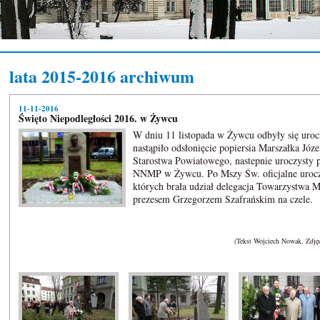
lata 2015-2016 archiwum
11-11-2016
Święto Niepodległości 2016. w Żywcu
W dniu 11 listopada w Żywcu odbyły się urocz
nastąpiło odsłonięcie popiersia Marszałka Józ
Starostwa Powiatowego, nastepnie uroczysty 
NNMP w Żywcu. Po Mszy Św. oficjalne urocz
których brała udział delegacja Towarzystwa 
prezesem Grzegorzem Sz
(Tekst Wojciech Nowak, Zdjęc