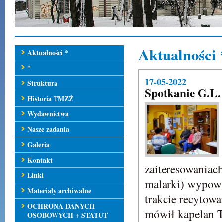
Aktualności 
Aktualności *
*
17-05-2022
Struktura
Spotkanie G.
Historia TMZŻ
Wydawnictwa
Nasze zadania
Galeria
Kontakt
zaiteresowaniach
Linki
malarki) wypowi
Materiały archiwalne
trakcie recytow
OCHRONA DANYCH
mówił kapelan T
OSOBOWYCH + STATUT