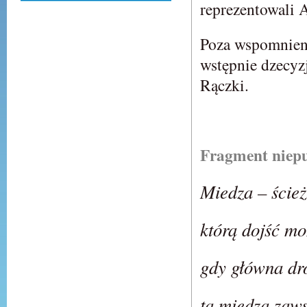
reprezentowali 
Poza wspomnieni
wstępnie dzecyz
Rączki.
Fragment niep
Miedza – ścież
którą dojść mo
gdy główna dro
ta miedza zaws