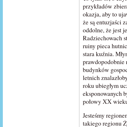
przykładów zbiera
okazja, aby to uj
że są entuzjaści 
oddolne, że jest 
Radziechowach st
ruiny pieca hutn
stara kuźnia. Mł
prawdopodobnie ni
budynków gospodar
letnich znalazłoby
roku ubiegłym uc
eksponowanych by
połowy XX wieku
Jesteśmy regionem
takiego regionu 