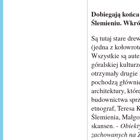
Dobiegają końca
Ślemieniu. Wkrót
Są tutaj stare dr
(jedna z kołowrot
Wszystkie są aute
góralskiej kultur
otrzymały drugie 
pochodzą głównie
architektury, któ
budownictwa sprze
etnograf, Teresa 
Ślemienia, Małgo
skansen. -
Obiekty
zachowanych na Ży