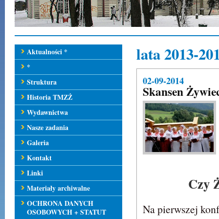
lata 2013-2
Aktualności *
*
02-09-2014
Struktura
Skansen Żywiec
Historia TMZŻ
Wydawnictwa
Nasze zadania
Galeria
Kontakt
Linki
Czy Ż
Materiały archiwalne
OCHRONA DANYCH
Na pierwszej konf
OSOBOWYCH + STATUT