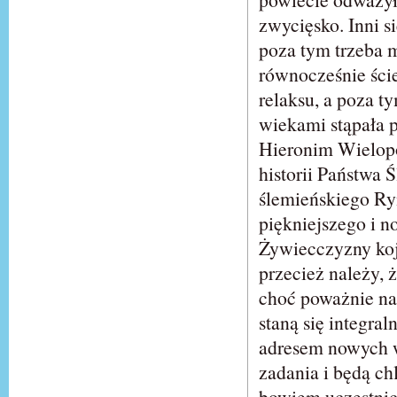
zwycięsko. Inni s
poza tym trzeba m
równocześnie ści
relaksu, a poza ty
wiekami stąpała 
Hieronim Wielopol
historii Państwa
ślemieńskiego R
piękniejszego i 
Żywiecczyzny koj
przecież należy, 
choć poważnie na
staną się integra
adresem nowych w
zadania i będą c
bowiem uczestnicy