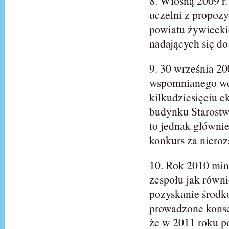
8. Wiosną 2009 r
uczelni z propoz
powiatu żywiecki
nadających się do
9. 30 września 2
wspomnianego wcz
kilkudziesięciu e
budynku Starostw
to jednak główni
konkurs za nieroz
10. Rok 2010 miną
zespołu jak równi
pozyskanie środkó
prowadzone konse
że w 2011 roku p