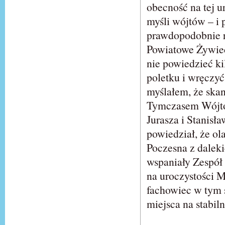
obecność na tej 
myśli wójtów – i
prawdopodobnie re
Powiatowe Żywieck
nie powiedzieć ki
poletku i wręczyć
myślałem, że skan
Tymczasem Wójto
Jurasza i Stanisł
powiedział, że ol
Poczesna z dalek
wspaniały Zespół 
na uroczystości M
fachowiec w tym 
miejsca na stabil