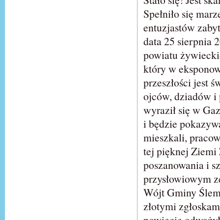
Spełniło się marz
entuzjastów zabyt
data 25 sierpnia 
powiatu żywieckie
który w eksponowa
przeszłości jest 
ojców, dziadów i 
wyraził się w Ga
i będzie pokazyw
mieszkali, pracow
tej pięknej Ziemi
poszanowania i sz
przysłowiowym zęb
Wójt Gminy Ślemie
złotymi zgłoskami
powiecie odważyła