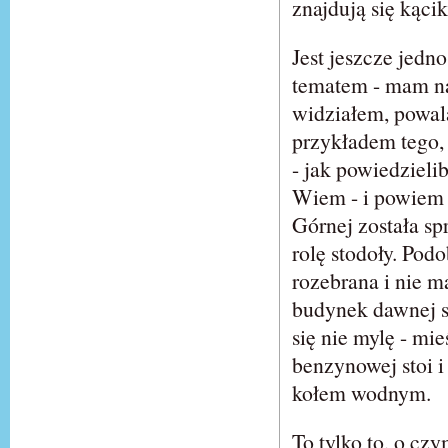
znajdują się kącik
Jest jeszcze jedn
tematem - mam na
widziałem, powala
przykładem tego,
- jak powiedzieli
Wiem - i powiem 
Górnej została sp
rolę stodoły. Pod
rozebrana i nie m
budynek dawnej sz
się nie mylę - mie
benzynowej stoi 
kołem wodnym.
To tylko to, o cz