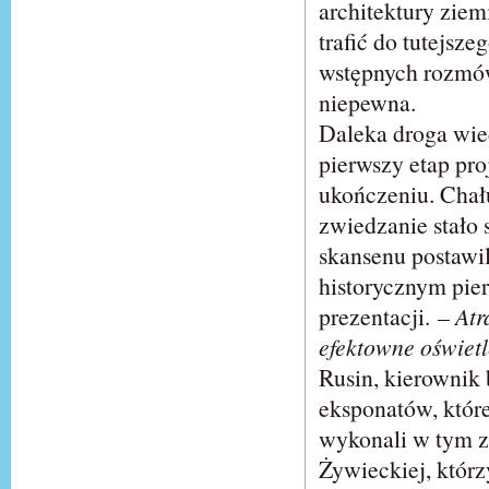
architektury ziem
trafić do tutejsz
wstępnych rozmów,
niepewna.
Daleka droga wie
pierwszy etap pro
ukończeniu. Chału
zwiedzanie stało s
skansenu postawi
historycznym pi
prezentacji.
– Atr
efektowne oświetl
Rusin, kierownik 
eksponatów, któr
wykonali w tym z
Żywieckiej, któr