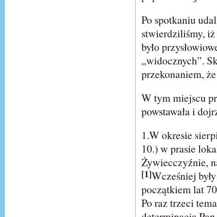
Po spotkaniu uda
stwierdziliśmy, 
było przysłowiowe
„widocznych”. Sk
przekonaniem, że
W tym miejscu p
powstawała i doj
1.W okresie sierp
10.) w prasie lo
Żywiecczyźnie, n
[1]
Wcześniej były
początkiem lat 70
Po raz trzeci tem
determinacją Pa