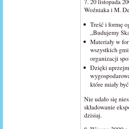
7. 20 listopada 2
Woźniaka i M. De
Treść i formę 
„Budujemy Ska
Materiały w fo
wszystkich gmi
organizacji sp
Dzięki uprzejm
wygospodarowa
które miały by
Nie udało się nie
składowanie ekspo
dzisiaj.