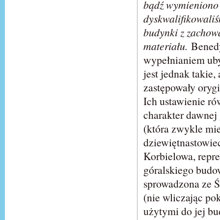
bądź wymieniono 
dyskwalifikowali
budynki z zachow
materiału.
Benedy
wypełnianiem uby
jest jednak takie
zastępowały orygi
Ich ustawienie ró
charakter dawnej 
(która zwykle mie
dziewiętnastowie
Korbielowa, repre
góralskiego budo
sprowadzona ze Ś
(nie wliczając po
użytymi do jej bu