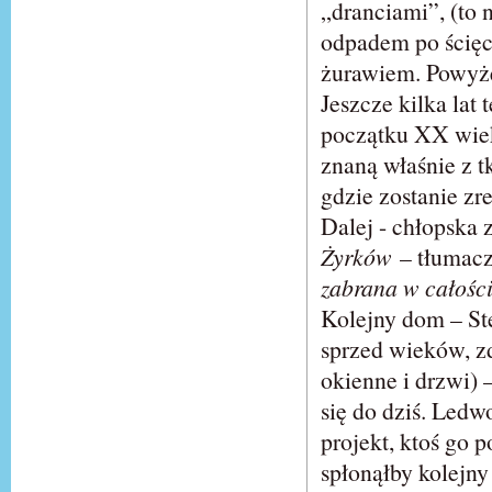
„dranciami”, (to 
odpadem po ścięc
żurawiem. Powyże
Jeszcze kilka lat
początku XX wiek
znaną właśnie z 
gdzie zostanie zr
Dalej - chłopska 
Żyrków
– tłumacz
zabrana w całości
Kolejny dom – St
sprzed wieków, z
okienne i drzwi) 
się do dziś. Ledw
projekt, ktoś go 
spłonąłby kolejny