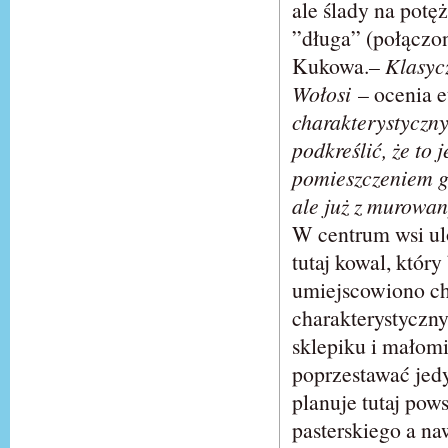
ale ślady na potę
”długa” (połączo
Kukowa.
– Klasyc
Wołosi
– ocenia e
charakterystyczny
podkreślić, że to
pomieszczeniem g
ale już z murowa
W centrum wsi ul
tutaj kowal, któr
umiejscowiono ch
charakterystyczn
sklepiku i małom
poprzestawać jedy
planuje tutaj pow
pasterskiego a na