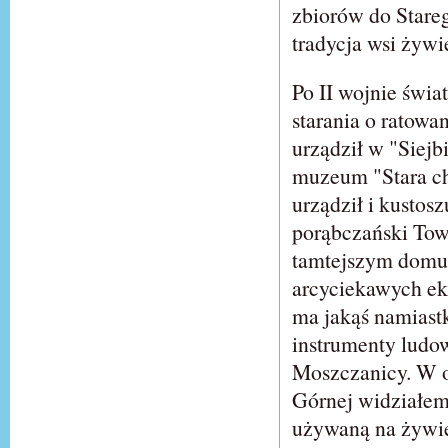
zbiorów do Stare
tradycja wsi żyw
Po II wojnie świa
starania o ratow
urządził w "Siejb
muzeum "Stara ch
urządził i kusto
porąbczański Tow
tamtejszym domu 
arcyciekawych ek
ma jakąś namiastk
instrumenty ludo
Moszczanicy. W 
Górnej widziałem
używaną na żywie