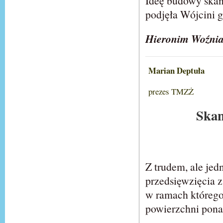
Ideę budowy skan
podjęła Wójcini 
Hieronim Woźni
Marian Deptuła
prezes TMZŻ
Skan
Z trudem, ale je
przedsięwzięcia z
w ramach którego
powierzchni pona