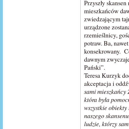
Przyszły skansen
mieszkańców dawn
zwiedzającym tajn
urządzone zostan
rzemieślnicy, goś
potraw. Ba, nawet
konsekrowany. Co
dawnym zwyczaje
Pański”.
Teresa Kurzyk dod
akceptacja i odd
sami mieszkańcy 
która była pomocn
wszystkie obiekty
naszego skansenu.
ludzie, którzy sa