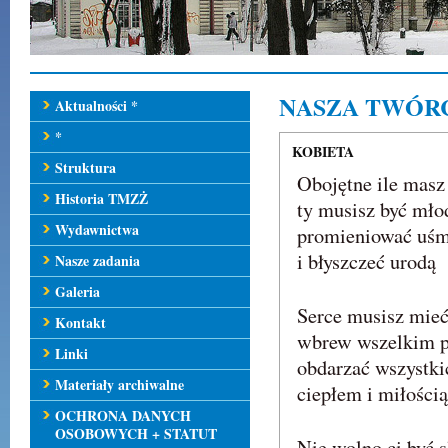
NASZA TWÓR
Aktualności *
*
KOBIETA
Struktura
Obojętne ile masz 
Historia TMZŻ
ty musisz być mło
Wydawnictwa
promieniować uś
i błyszczeć urodą
Nasze zadania
Galeria
Serce musisz mieć
Kontakt
wbrew wszelkim 
Linki
obdarzać wszystki
Materiały archiwalne
ciepłem i miłością
OCHRONA DANYCH
OSOBOWYCH + STATUT
Nie wolno ci być s