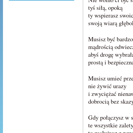
tyś siłą, opoką
ty wspierasz swoic
swoją wiarą głębo
Musisz być bardz
mądrością odwiec
abyś drogę wybrał
prostą i bezpieczn
Musisz umieć prz
nie żywić urazy
i zwyciężać niena
dobrocią bez skaz
Gdy połączysz w 
te wszystkie zalet
to zasłużysz z pe