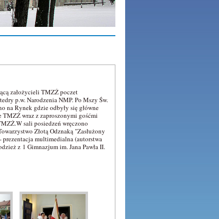
jącą założycieli TMZŻ poczet
tedry p.w. Narodzenia NMP. Po Mszy Św.
o na Rynek gdzie odbyły się główne
wie TMZŻ wraz z zaproszonymi gośćmi
 TMZŻ.W sali posiedzeń wręczono
 Towarzystwo Złotą Odznaką "Zasłużony
 prezentacja multimedialna (autorstwa
dzież z 1 Gimnazjum im. Jana Pawła II.