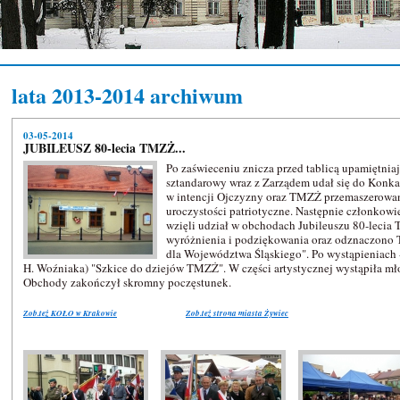
lata 2013-2014 archiwum
03-05-2014
JUBILEUSZ 80-lecia TMZŻ...
Po zaświeceniu znicza przed tablicą upamiętnia
sztandarowy wraz z Zarządem udał się do Konka
w intencji Ojczyzny oraz TMZŻ przemaszerowan
uroczystości patriotyczne. Następnie członko
wzięli udział w obchodach Jubileuszu 80-lecia
wyróżnienia i podziękowania oraz odznaczono
dla Województwa Śląskiego". Po wystąpieniach -
H. Woźniaka) "Szkice do dziejów TMZŻ". W części artystycznej wystąpiła mło
Obchody zakończył skromny poczęstunek.
Zob.też KOŁO w Krakowie
Zob.też strona miasta Żywiec