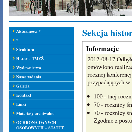
Sekcja histo
Aktualności *
*
Informacje
Struktura
2012-08-17 Odbyło
Historia TMZŻ
omówiono realiza
Wydawnictwa
rocznej konferenc
Nasze zadania
przypadających w 
Galeria
Kontakt
100 - tnej rocz
70 - rocznicy ś
Linki
70 - rocznicy ś
Materiały archiwalne
Zgodnie z postu
OCHRONA DANYCH
OSOBOWYCH + STATUT