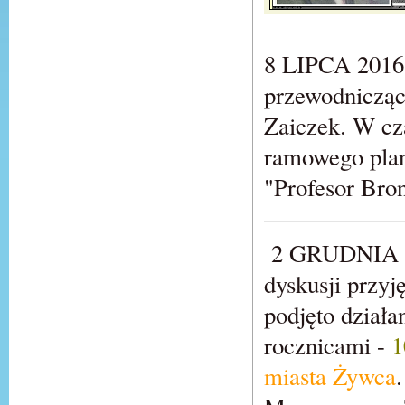
8 LIPCA 2016 
przewodnicząc
Zaiczek. W cza
ramowego plan
"Profesor Bron
2 GRUDNIA 20
dyskusji przyj
podjęto działa
rocznicami -
1
miasta Żywca