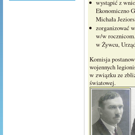
wystąpić z wnio
Ekonomiczno Ga
Michała Jezior
zorganizować w 
w/w rocznicom
w Żywcu, Urząd
Komisja postanowi
wojennych legion
w związku ze zbli
świ
atowej.