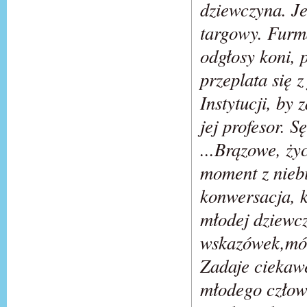
dziewczyna. Je
targowy. Furm
odgłosy koni,
przeplata się 
Instytucji, by 
jej profesor. 
...Brązowe, ży
moment z niebi
konwersacja, k
młodej dziewcz
wskazówek,mów
Zadaje ciekawe
młodego człowi