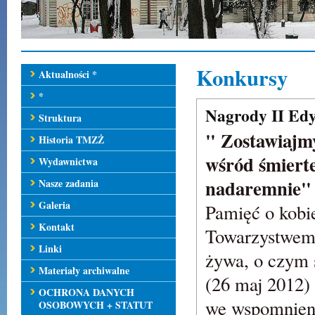
Konkursy
Aktualności *
*
Nagrody II Edy
Struktura
" Zostawiajmy
Historia TMZŻ
wśród śmierte
Wydawnictwa
nadaremnie" 
Nasze zadania
Galeria
Pamięć o kobi
Kontakt
Towarzystwem 
Linki
żywa, o czym 
Materiały archiwalne
(26 maj 2012) 
OCHRONA DANYCH
we wspomnienia
OSOBOWYCH + STATUT