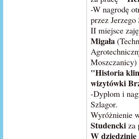
-W nagrodę ot
przez Jerzego
II miejsce zaj
Migała
(Techn
Agrotechniczn
Moszczanicy) 
"Historia kli
wizytówki Br
-Dyplom i nag
Szlagor.
Wyróżnienie w 
Studencki
za 
W dziedzinie 