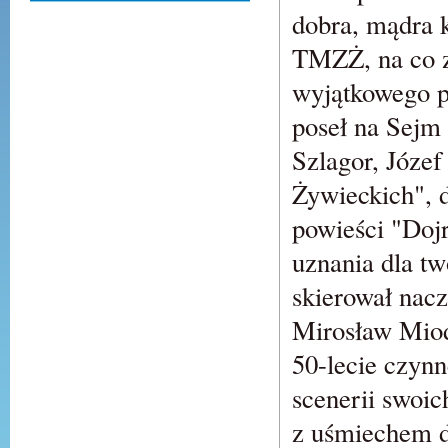
dobra, mądra k
TMZŻ, na co z
wyjątkowego p
poseł na Sejm
Szlagor, Józe
Żywieckich", 
powieści "Doj
uznania dla twó
skierował nac
Mirosław Miod
50-lecie czyn
scenerii swoi
z uśmiechem d