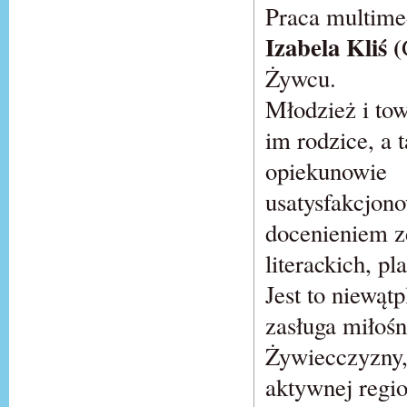
Praca multime
Izabela Kliś (
Żywcu.
Młodzież i to
im rodzice, a 
opiekunowie
usatysfakcjono
docenieniem z
literackich, pl
Jest to niewąt
zasługa miłoś
Żywiecczyzny, 
aktywnej regio