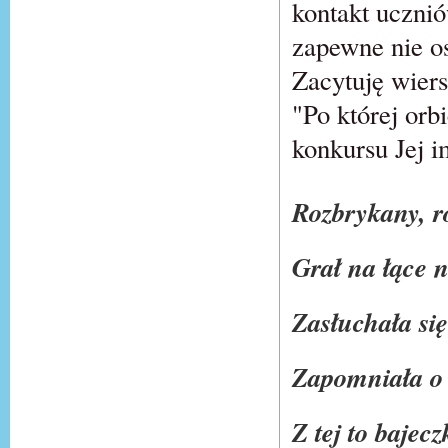
kontakt ucznió
zapewne nie os
Zacytuję wiers
"Po której orb
konkursu Jej i
Rozbrykany, r
Grał na łące 
Zasłuchała s
Zapomniała o 
Z tej to bajec