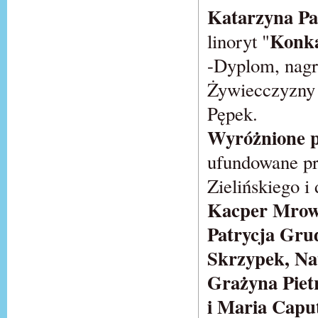
Katarzyna P
Konk
linoryt "
-Dyplom, nagro
Żywiecczyzny 
Pępek.
Wyróżnione p
ufundowane pr
Zielińskiego 
Kacper Mrowi
Patrycja Gru
Skrzypek, Nat
Grażyna Piet
i Maria Capu