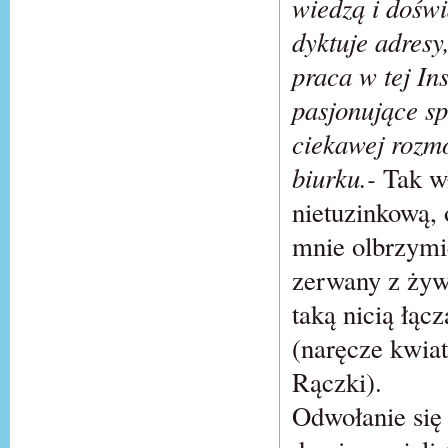
wiedzą i doświ
dyktuje adresy
praca w tej Ins
pasjonujące sp
ciekawej rozm
biurku.-
Tak w
nietuzinkową, 
mnie olbrzymi
zerwany z żywi
taką nicią łąc
(naręcze kwiat
Rączki).
Odwołanie się