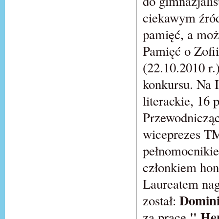
do gimnazjalis
ciekawym źród
pamięć, a może
Pamięć o Zofii
(22.10.2010 r.)
konkursu. Na I
literackie, 16
Przewodniczącą
wiceprezes TM
pełnomocniki
członkiem hon
Laureatem na
Domini
został:
" Hen
za pracę