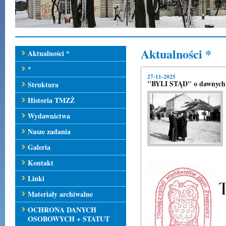
Aktualności *
Aktualności *
*
27-11-2025
"BYLI STĄD" o dawnych m
Struktura
Historia TMZŻ
Wydawnictwa
Nasze zadania
Galeria
Kontakt
Linki
Materiały archiwalne
OCHRONA DANYCH
OSOBOWYCH + STATUT